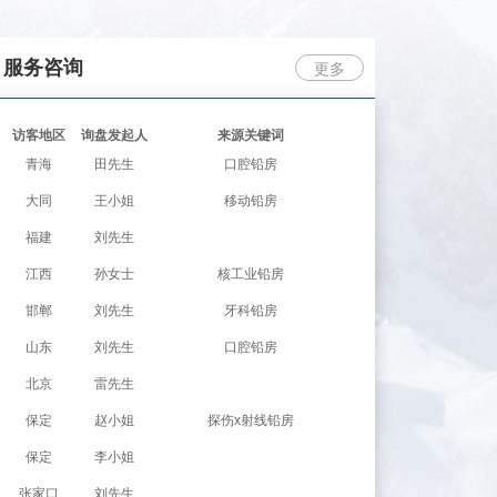
服务咨询
更多
访客地区
询盘发起人
来源关键词
青海
田先生
口腔铅房
大同
王小姐
移动铅房
福建
刘先生
防护铅房经销商
江西
孙女士
核工业铅房
邯郸
刘先生
牙科铅房
山东
刘先生
口腔铅房
北京
雷先生
防护铅房公司
保定
赵小姐
探伤x射线铅房
保定
李小姐
防护铅房经销商
张家口
刘先生
防辐射铅房网址