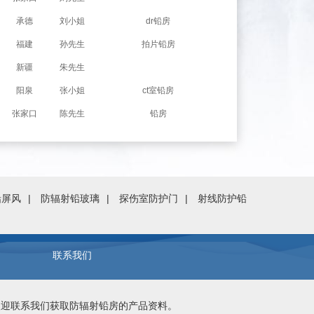
承德
刘小姐
dr铅房
福建
孙先生
拍片铅房
新疆
朱先生
防护铅房联系方式
阳泉
张小姐
ct室铅房
张家口
陈先生
铅房
铅屏风
防辐射铅玻璃
探伤室防护门
射线防护铅
证
联系我们
欢迎联系我们获取
防辐射铅房
的产品资料。